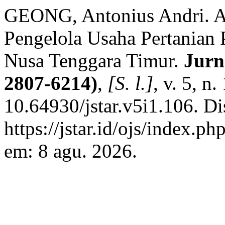
GEONG, Antonius Andri. An
Pengelola Usaha Pertanian 
Nusa Tenggara Timur.
Jurn
2807-6214)
,
[S. l.]
, v. 5, n
10.64930/jstar.v5i1.106. D
https://jstar.id/ojs/index.
em: 8 agu. 2026.